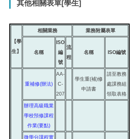
其他相關表單[學生]
相關業務
業務附屬表單
【學
ISO
流
生】
名稱
編
名稱
ISO編號
程
號
AA-
請至教務
學生重(補)修
重補修(辦法)
C-
處課務組
申請書
207
領取表格
辦理高級職業
學校預修課程
作業(要點)
微學分課程實