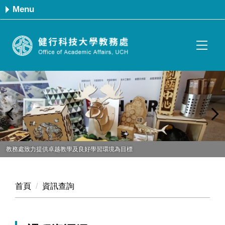
跳
Menu
到
主
要
內
容
區
教務處致力提供卓越教學及良好學習環境為目標
首頁
資訊查詢