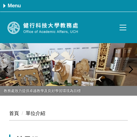
跳
Menu
到
主
要
內
容
區
教務處致力提供卓越教學及良好學習環境為目標
首頁
單位介紹