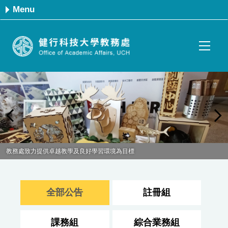
跳
Menu
到
主
要
內
容
區
教務處致力提供卓越教學及良好學習環境為目標
全部公告
註冊組
課務組
綜合業務組