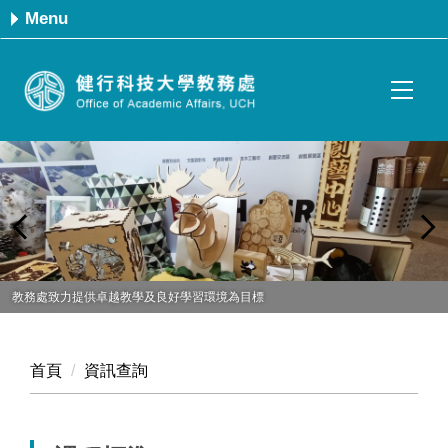
跳
Menu
到
主
要
內
容
區
教務處致力提供卓越教學及良好學習環境為目標
首頁
資訊查詢